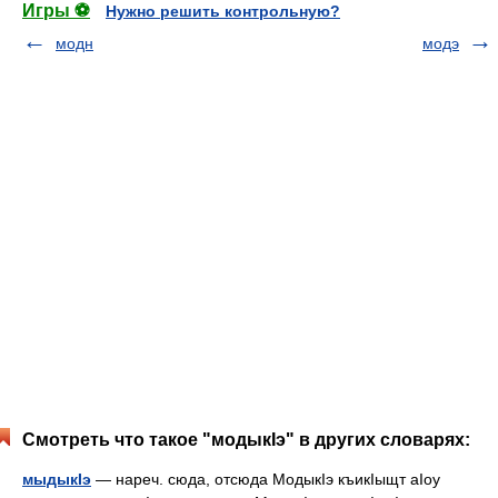
Игры ⚽
Нужно решить контрольную?
модн
модэ
Смотреть что такое "модыкIэ" в других словарях:
мыдыкIэ
— нареч. сюда, отсюда МодыкIэ къикIыщт аIоу