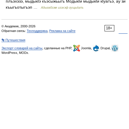
плъэхэзэ, мыдыкIэ къэсыжьыгъ МодыкIи мыдыкIи кIуагъэ, ау зи
къыгъотыгъэп …
Адыгабзэм изэхэф гущыIалъ
© Академик, 2000-2026
18+
Обратная связь:
Техподдержка
,
Реклама на сайте
👣 Путешествия
Экспорт словарей на сайты
, сделанные на PHP,
Joomla,
Drupal,
WordPress, MODx.