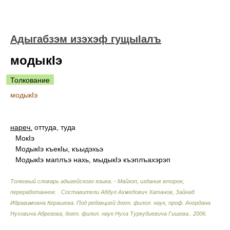
Адыгабзэм изэхэф гущыIалъ
модыкIэ
Толкование
модыкIэ
нареч.
оттуда, туда
МокIэ
МодыкIэ къекIы, къыдэхьэ
МодыкIэ маплъэ нахь, мыдыкIэ къэплъахэрэп
Толковый словарь адыгейского языка. - Майкоп, издание второе,
переработанное.
.
Составители Абдул Ахмедович Хатанов, Зайнаб
Ибрагимовна Керашева. Под редакцией докт. филол. наук, проф. Ачердана
Нуховича Абрегова, докт. филол. наук Нуха Туркубиевича Гишева.
.
2006
.